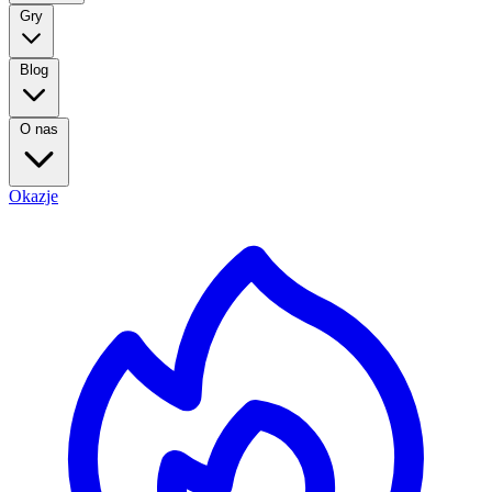
Gry
Blog
O nas
Okazje