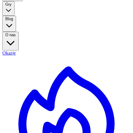
Gry
Blog
O nas
Okazje