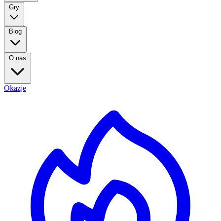
Gry
Blog
O nas
Okazje