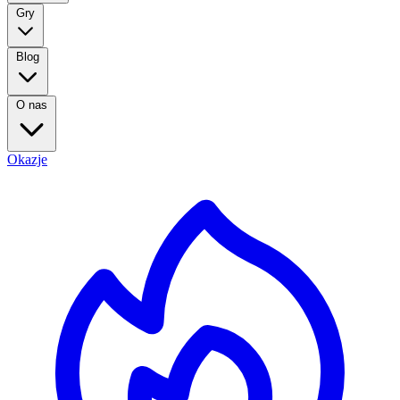
Gry
Blog
O nas
Okazje