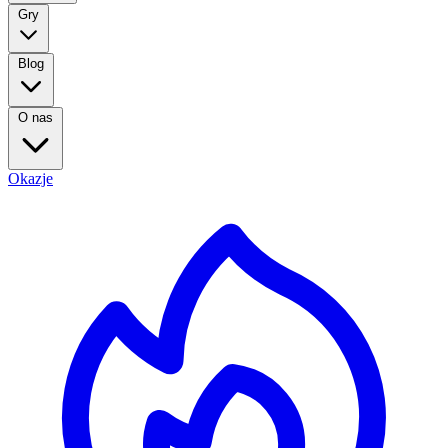
Gry
Blog
O nas
Okazje