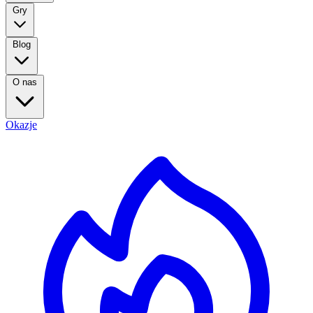
Gry
Blog
O nas
Okazje