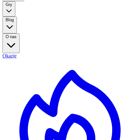
Gry
Blog
O nas
Okazje