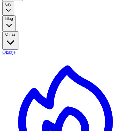
Gry
Blog
O nas
Okazje