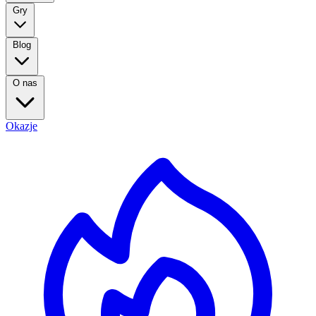
Gry
Blog
O nas
Okazje