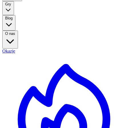
Gry
Blog
O nas
Okazje