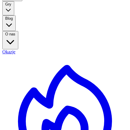
Gry
Blog
O nas
Okazje