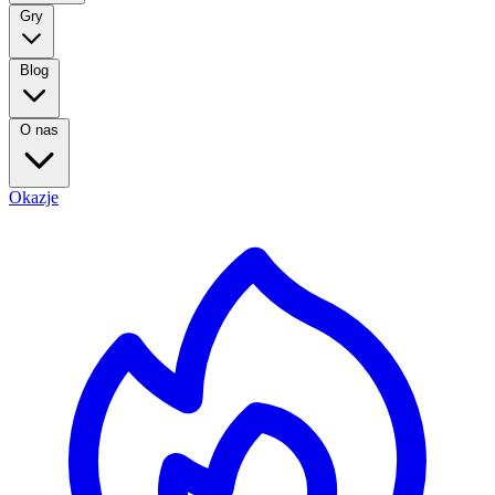
Gry
Blog
O nas
Okazje