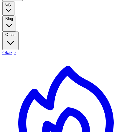
Gry
Blog
O nas
Okazje