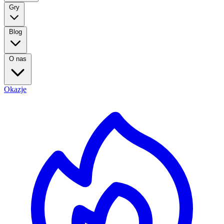
Gry
Blog
O nas
Okazje