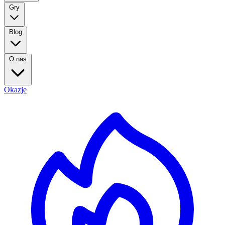
Gry
Blog
O nas
Okazje