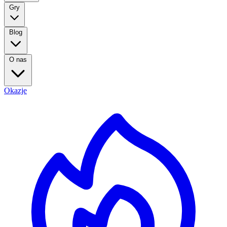
Gry
Blog
O nas
Okazje