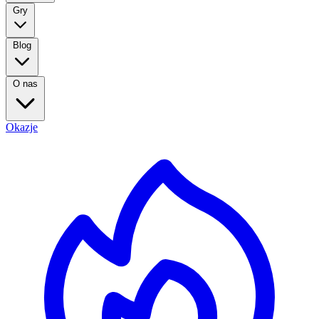
Gry
Blog
O nas
Okazje