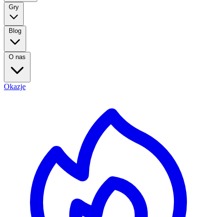
Gry
Blog
O nas
Okazje