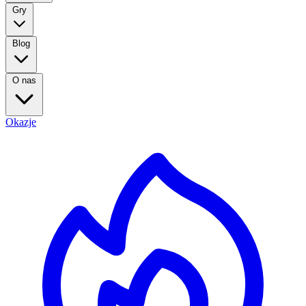
Gry
Blog
O nas
Okazje