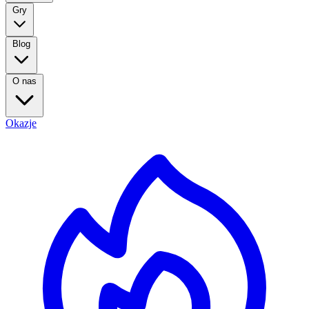
Gry
Blog
O nas
Okazje