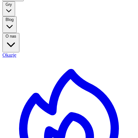
Gry
Blog
O nas
Okazje