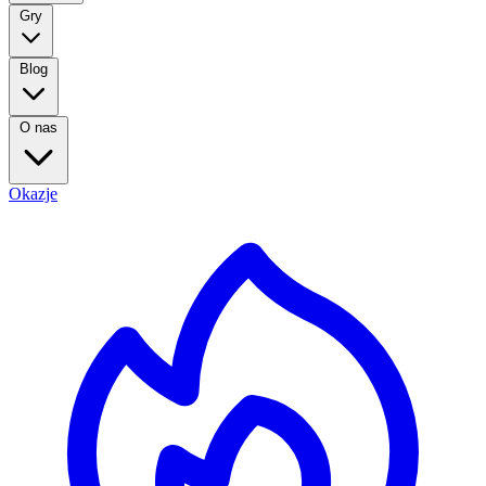
Gry
Blog
O nas
Okazje