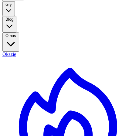
Gry
Blog
O nas
Okazje