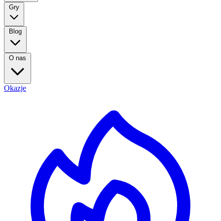
Gry
Blog
O nas
Okazje