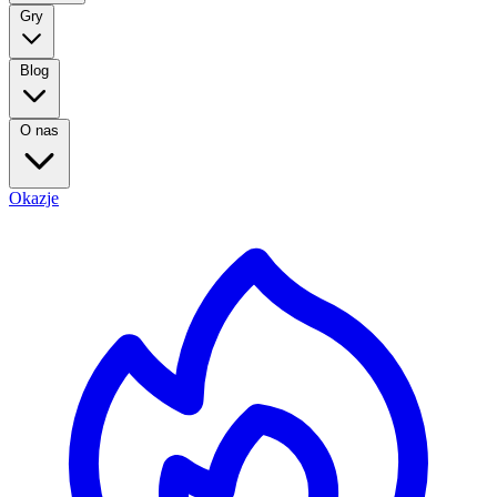
Gry
Blog
O nas
Okazje