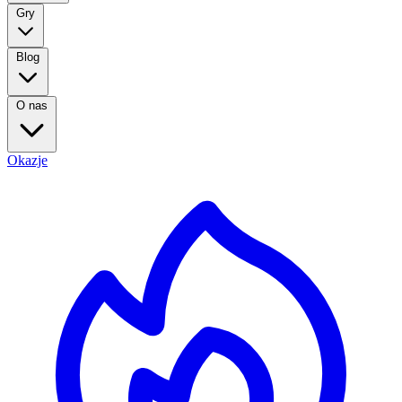
Gry
Blog
O nas
Okazje