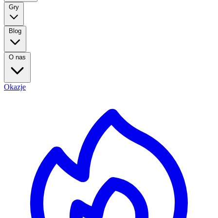
Gry
Blog
O nas
Okazje