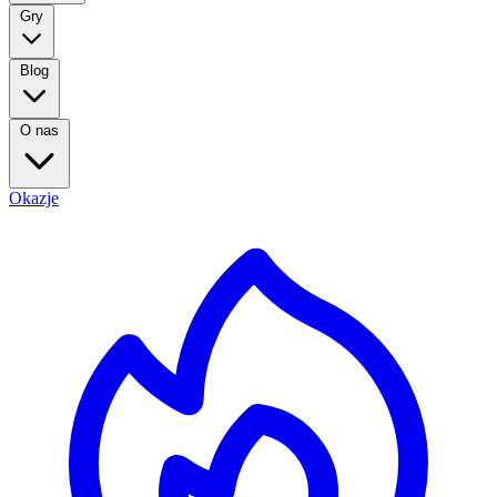
Gry
Blog
O nas
Okazje