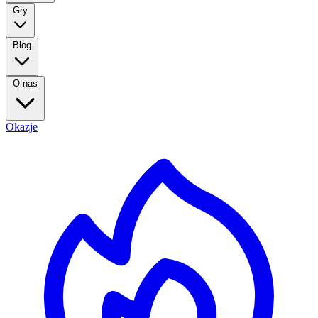
Gry
Blog
O nas
Okazje