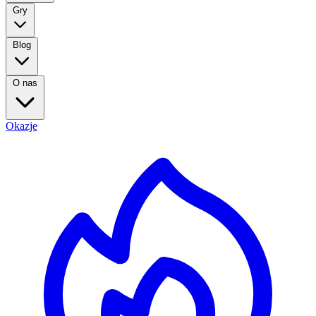
Gry
Blog
O nas
Okazje