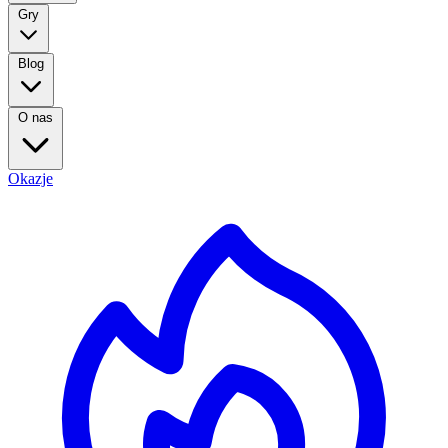
Gry
Blog
O nas
Okazje