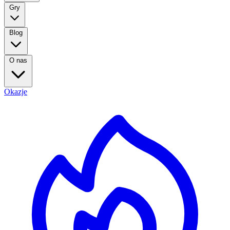
Gry
Blog
O nas
Okazje