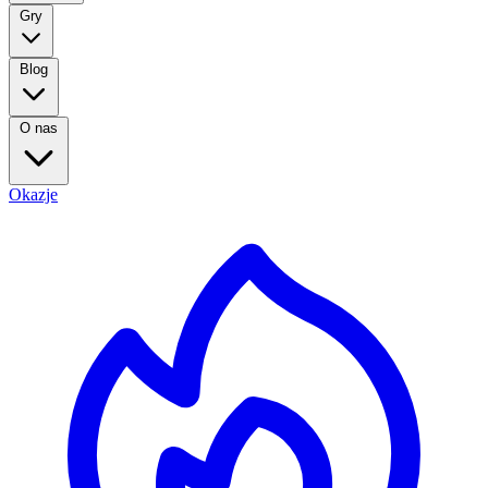
Gry
Blog
O nas
Okazje