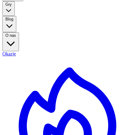
Gry
Blog
O nas
Okazje