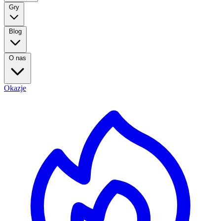
Gry
Blog
O nas
Okazje