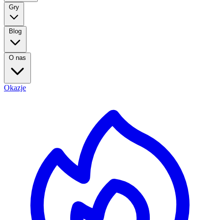
Gry
Blog
O nas
Okazje