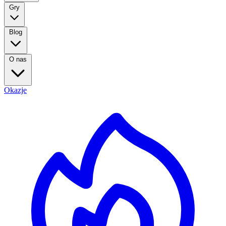
Gry
Blog
O nas
Okazje