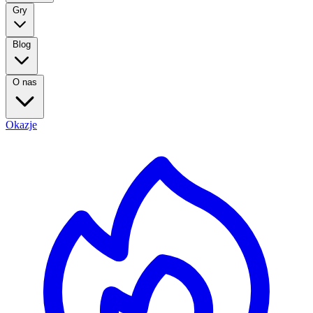
Gry
Blog
O nas
Okazje