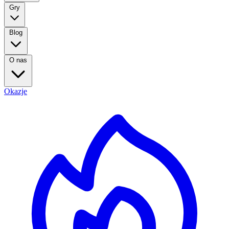
Gry
Blog
O nas
Okazje