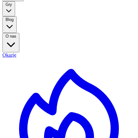
Gry
Blog
O nas
Okazje