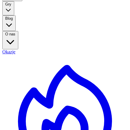
Gry
Blog
O nas
Okazje