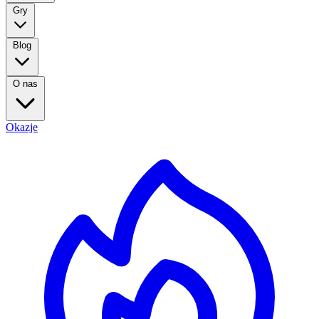
Gry
Blog
O nas
Okazje