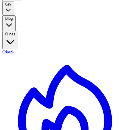
Gry
Blog
O nas
Okazje