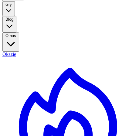
Gry
Blog
O nas
Okazje