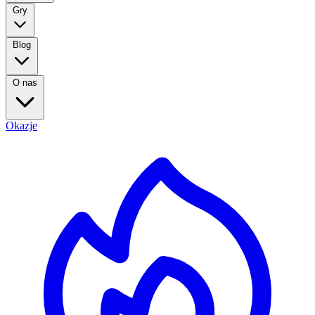
Gry
Blog
O nas
Okazje