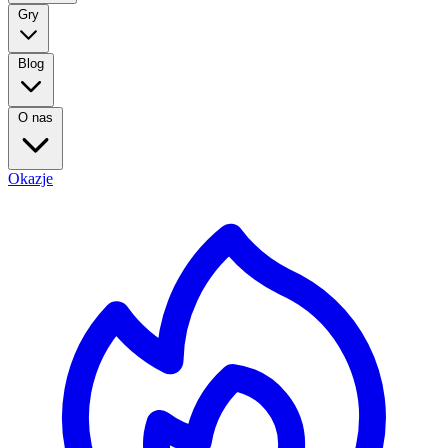
Gry
Blog
O nas
Okazje