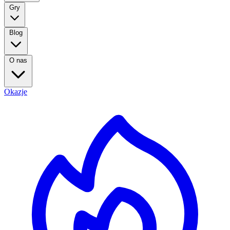
Gry
Blog
O nas
Okazje