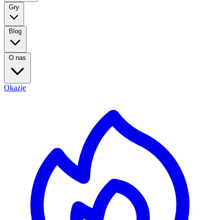
Gry
Blog
O nas
Okazje