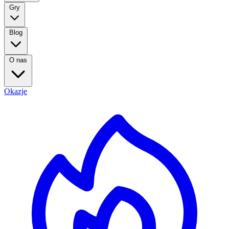
Gry
Blog
O nas
Okazje