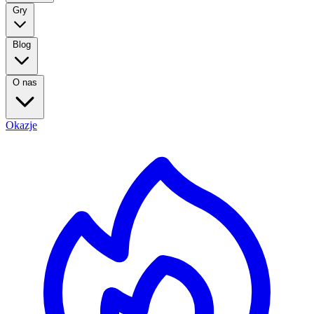
Gry
Blog
O nas
Okazje